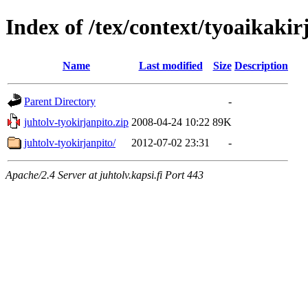
Index of /tex/context/tyoaikakir
Name
Last modified
Size
Description
Parent Directory
-
juhtolv-tyokirjanpito.zip
2008-04-24 10:22
89K
juhtolv-tyokirjanpito/
2012-07-02 23:31
-
Apache/2.4 Server at juhtolv.kapsi.fi Port 443